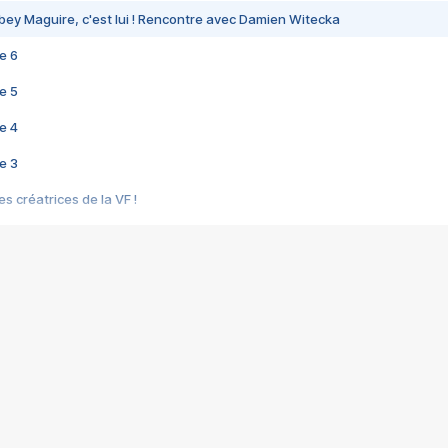
bey Maguire, c'est lui ! Rencontre avec Damien Witecka
e 6
e 5
e 4
e 3
s créatrices de la VF !
e 2
e 1
e Mektoub My Love arrive enfin ! Rencontre avec Shaïn Boumedine et Sal
i : après Toni en famille
elle réalise le bouleversant Dites lui que je l'aime
ais ! Rencontre autour de Vie privée de Rebecca Zlotowski