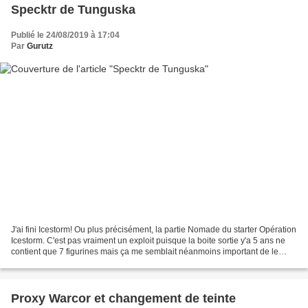
Specktr de Tunguska
Publié le 24/08/2019 à 17:04
Par
Gurutz
J'ai fini Icestorm! Ou plus précisément, la partie Nomade du starter Opération
Icestorm. C'est pas vraiment un exploit puisque la boite sortie y'a 5 ans ne
contient que 7 figurines mais ça me semblait néanmoins important de le
souligner. D'ailleurs, en...
Proxy Warcor et changement de teinte