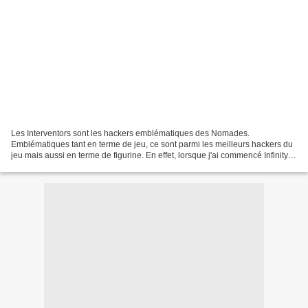
Les Interventors sont les hackers emblématiques des Nomades.
Emblématiques tant en terme de jeu, ce sont parmi les meilleurs hackers du
jeu mais aussi en terme de figurine. En effet, lorsque j'ai commencé Infinity, à
la fin de la N2, et peut-être même...