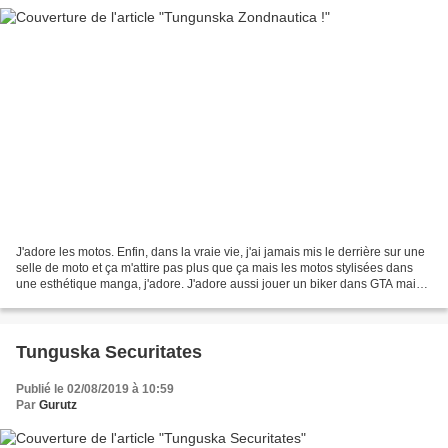
J'adore les motos. Enfin, dans la vraie vie, j'ai jamais mis le derrière sur une
selle de moto et ça m'attire pas plus que ça mais les motos stylisées dans
une esthétique manga, j'adore. J'adore aussi jouer un biker dans GTA mais
on s'en fout, c'est pas...
Tunguska Securitates
Publié le 02/08/2019 à 10:59
Par
Gurutz