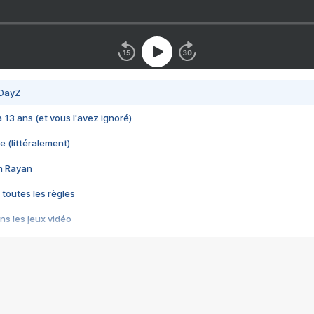
 DayZ
 a 13 ans (et vous l'avez ignoré)
e (littéralement)
im Rayan
 toutes les règles
s les jeux vidéo
us choquant de Rockstar ? - Le scandale BULLY
e plus moche de Steam
du RÊVE tourne au CAUCHEMAR