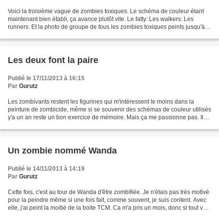
Voici la troisième vague de zombies toxiques. Le schéma de couleur étant
maintenant bien établi, ça avance plutôt vite. Le fatty: Les walkers: Les
runners: Et la photo de groupe de tous les zombies toxiques peints jusqu'à
présent:
Les deux font la paire
Publié le 17/11/2013 à 16:15
Par
Gurutz
Les zombivants restent les figurines qui m'intéressent le moins dans la
peinture de zombicide, même si se souvenir des schémas de couleur utilisés
y'a un an reste un bon exercice de mémoire. Mais ça me passionne pas. Il
faut dire que le concept est tout...
Un zombie nommé Wanda
Publié le 14/11/2013 à 14:19
Par
Gurutz
Cette fois, c'est au tour de Wanda d'être zombifiée. Je n'étais pas très motivé
pour la peindre même si une fois fait, comme souvent, je suis content. Avec
elle, j'ai peint la moitié de la boite TCM. Ca m'a pris un mois, donc si tout va
bien, dans un...