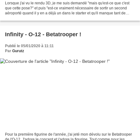
Lorsque j'ai vu le rendu 3D, je me suis demandé "mais qu'est-ce que c'est
que cette pose?" et puis "est-ce vraiment nécessaire de sortir un second
aéroporté quand il y en a déjà un dans le starter et qu'il manque tant de
profils à cette faction fraichement...
Infinity - O-12 - Betatrooper !
Publié le 05/01/2020 à 11:11
Par
Gurutz
Pour la première figurine de l'année, j'ai jeté mon dévolu sur le Betatrooper
de l'O-12. J'adore le concept et j'adore la figurine. Tout comme pour les