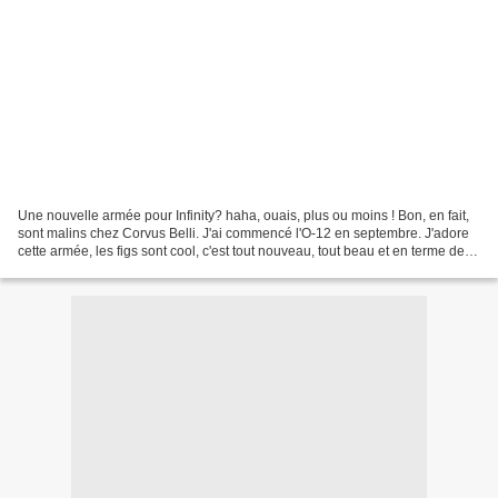
Une nouvelle armée pour Infinity? haha, ouais, plus ou moins ! Bon, en fait,
sont malins chez Corvus Belli. J'ai commencé l'O-12 en septembre. J'adore
cette armée, les figs sont cool, c'est tout nouveau, tout beau et en terme de
jeu, je crois que ça me...