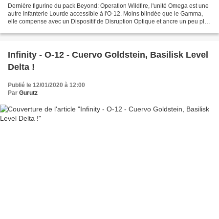
Dernière figurine du pack Beyond: Operation Wildfire, l'unité Omega est une
autre Infanterie Lourde accessible à l'O-12. Moins blindée que le Gamma,
elle compense avec un Dispositif de Disruption Optique et ancre un peu plus
l'O-12 comme étant une faction...
Infinity - O-12 - Cuervo Goldstein, Basilisk Level
Delta !
Publié le 12/01/2020 à 12:00
Par
Gurutz