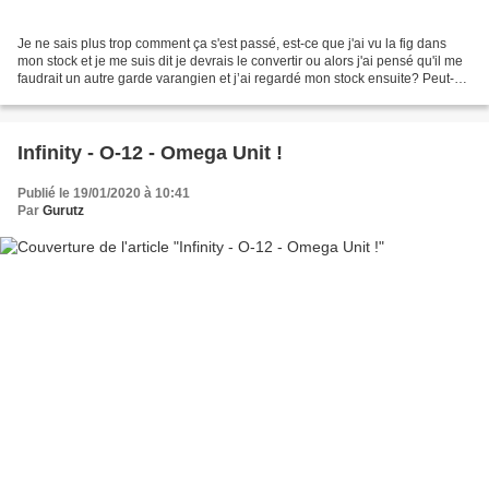
Je ne sais plus trop comment ça s'est passé, est-ce que j'ai vu la fig dans
mon stock et je me suis dit je devrais le convertir ou alors j'ai pensé qu'il me
faudrait un autre garde varangien et j’ai regardé mon stock ensuite? Peut-
être était-ce plus ou...
Infinity - O-12 - Omega Unit !
Publié le 19/01/2020 à 10:41
Par
Gurutz