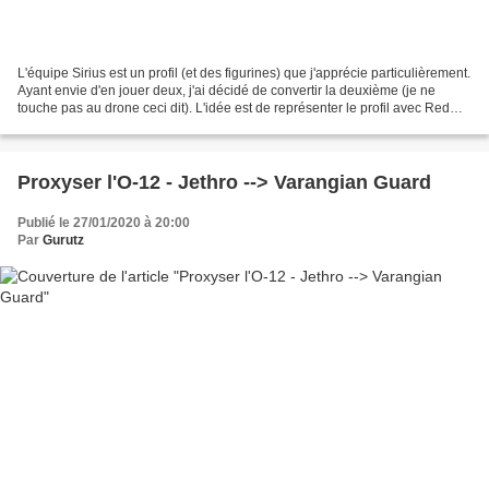
L'équipe Sirius est un profil (et des figurines) que j'apprécie particulièrement.
Ayant envie d'en jouer deux, j'ai décidé de convertir la deuxième (je ne
touche pas au drone ceci dit). L'idée est de représenter le profil avec Red
Fury. Pour ce faire,...
Proxyser l'O-12 - Jethro --> Varangian Guard
Publié le 27/01/2020 à 20:00
Par
Gurutz